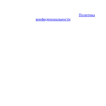
Copyright © 2026. Заказ самолета | Бизнес авиация | Деловая
авиация | Аренда самолета — VIP Service. Все права
защищены. Запрещено использование материалов сайта без
согласия его авторов и обратной ссылки.
Политика
конфиденциальности