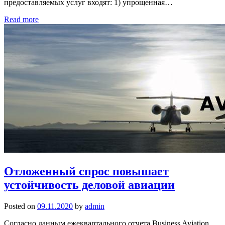
предоставляемых услуг входят: 1) упрощенная…
Read more
Отложенный спрос повышает
устойчивость деловой авиации
Posted on
09.11.2020
by
admin
Согласно данным ежеквартального отчета Business Aviation