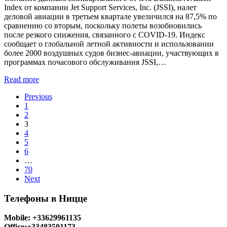
Index от компании Jet Support Services, Inc. (JSSI), налет
деловой авиации в третьем квартале увеличился на 87,5% по
сравнению со вторым, поскольку полеты возобновились
после резкого снижения, связанного с COVID-19. Индекс
сообщает о глобальной летной активности и использовании
более 2000 воздушных судов бизнес-авиации, участвующих в
программах почасового обслуживания JSSI,…
Read more
Previous
1
2
3
4
5
6
…
70
Next
Телефоны в Ницце
Mobile: +33629961135
Office:+33483501173