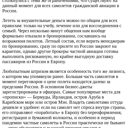
столкнулись с теми же ограничениями, что существуют на
данный момент для всех самолетов гражданской авиации в
России.
Лететь за внушительные деньги можно по общим для всех
правилам: только на учебу, лечение или для воссоединения с
семьей. Через несколько минут общения нам вообще
формально отказали в бронировании, сославшись на
возражения пилотов. Летный состав, если верить менеджерам
по бронированию, сразу по прилете из России закроют на
карантин, однако другие брокеры частной авиации готовы
выполнить рискованную, но крайне выгодную доставку
пассажиров из России в Европу.
Любопытным штрихом является особенность того же лизинга,
о котором мы упомянули ранее. Большая часть самолетов в
момент переговоров о цене полета находится далеко за
пределами России. В основном бизнес-джеты
зарегистрированы в офшорах. Самые популярные места для
«прописки» — Бермуды, Ирландия, остров Аруба в
Карибском море или остров Мэн. Владеть самолетами оттуда
дешевле и удобнее: если на самолет нет спроса внутри страны,
его отправляют «поработать» в Европу без переоформления,
регистрации и бумажной волокиты, и особенно в период
пандемии частные самолеты в России практически не бывают
— этим объясняется и высокий процент отказов в