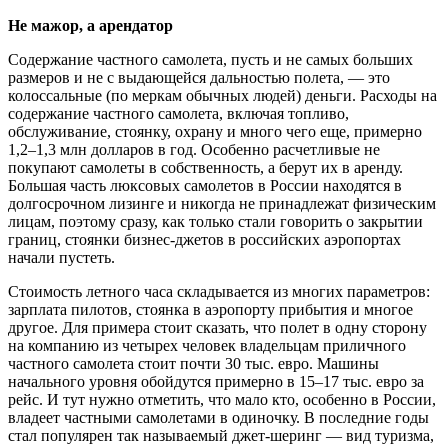
Не мажор, а арендатор
Содержание частного самолета, пусть и не самых больших
размеров и не с выдающейся дальностью полета, — это
колоссальные (по меркам обычных людей) деньги. Расходы на
содержание частного самолета, включая топливо,
обслуживание, стоянку, охрану и много чего еще, примерно
1,2–1,3 млн долларов в год. Особенно расчетливые не
покупают самолеты в собственность, а берут их в аренду.
Большая часть люксовых самолетов в России находятся в
долгосрочном лизинге и никогда не принадлежат физическим
лицам, поэтому сразу, как только стали говорить о закрытии
границ, стоянки бизнес-джетов в российских аэропортах
начали пустеть.
Стоимость летного часа складывается из многих параметров:
зарплата пилотов, стоянка в аэропорту прибытия и многое
другое. Для примера стоит сказать, что полет в одну сторону
на компанию из четырех человек владельцам приличного
частного самолета стоит почти 30 тыс. евро. Машины
начального уровня обойдутся примерно в 15–17 тыс. евро за
рейс. И тут нужно отметить, что мало кто, особенно в России,
владеет частными самолетами в одиночку. В последние годы
стал популярен так называемый джет-шеринг — вид туризма,