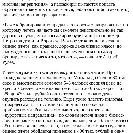
многим направлениям, а пассажиры пытаются попасть
обратно в страну, в которой учатся, работают либо имеют вид
на жительство или гражданство.
«Реже к бронированию предлагают какое-то направление, по
которому лететь на частном самолете действительно не так
дорого в случае, если пассажиров будет много, например
Петрозаводск или Воронеж. Важное уточнение: кресло в
бизнес-джете, как правило, дороже даже бизнес-класса, но
вынужденные искать способы перемещения пассажиры
бронируют фактически то, что есть», — говорит Андрей
Рулев.
И здесь нужно взяться за калькулятор и посчитать. При
расходах на полет по маршруту от Москвы до Сочи в 30 тыс.
евро и вместимости самолета 5–6 человек средняя цена на
кресло в бизнес-джете варьируется от 5 до 6 тыс. евро — от
388 до 470 тыс. рублей соответственно. Но одно дело —
окупить расходы на топливо. Еще нужно платить пилотам,
стюардессам и взять с клиента немного сверху для
прибыльности. Реальная стоимость одного кресла на
«курортные направления», по словам источников в бизнес-
авиации, может составлять вдвое больше, чем в бизнес-классе
обычного авиаперевозчика, и полет даже в самом захудалом
бизнес-джете обойдется примерно в 400 тыс. рублей в одну