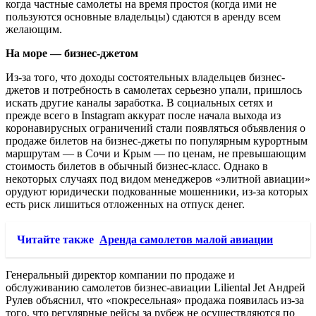
когда частные самолеты на время простоя (когда ими не
пользуются основные владельцы) сдаются в аренду всем
желающим.
На море — бизнес-джетом
Из-за того, что доходы состоятельных владельцев бизнес-
джетов и потребность в самолетах серьезно упали, пришлось
искать другие каналы заработка. В социальных сетях и
прежде всего в Instagram аккурат после начала выхода из
коронавирусных ограничений стали появляться объявления о
продаже билетов на бизнес-джеты по популярным курортным
маршрутам — в Сочи и Крым — по ценам, не превышающим
стоимость билетов в обычный бизнес-класс. Однако в
некоторых случаях под видом менеджеров «элитной авиации»
орудуют юридически подкованные мошенники, из-за которых
есть риск лишиться отложенных на отпуск денег.
Читайте также
Аренда самолетов малой авиации
Генеральный директор компании по продаже и
обслуживанию самолетов бизнес-авиации Liliental Jet Андрей
Рулев объяснил, что «покресельная» продажа появилась из-за
того, что регулярные рейсы за рубеж не осуществляются по