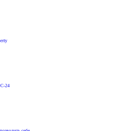
erty
РС-24
 позволить себе…