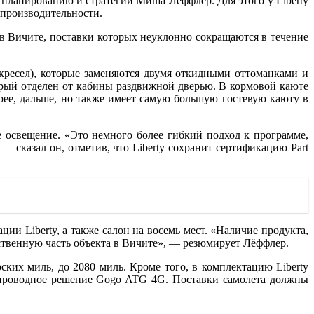
 планированию и стратегии Миша Лёффлер. Для этого у Liberty
 производительности.
 в Вичите, поставки которых неуклонно сокращаются в течение
ть кресел), которые заменяются двумя откидными оттоманками и
орый отделен от кабины раздвижной дверью. В кормовой каюте
рее, дальше, но также имеет самую большую гостевую каюту в
ее освещение. «Это немного более гибкий подход к программе,
— сказал он, отметив, что Liberty сохранит сертификацию Part
ации Liberty, а также салон на восемь мест. «Наличие продукта,
ственную часть объекта в Вичите», — резюмирует Лёффлер.
ских миль, до 2080 миль. Кроме того, в комплектацию Liberty
еспроводное решение Gogo ATG 4G. Поставки самолета должны