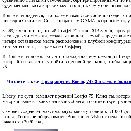
сравнению с легкими самолетами, сертифицированными по Part
будет меньше пассажирских мест и опций, чем у оригинального 
Bombardier надеется, что более низкая стоимость приведет к
последних пяти лет. Согласно данным GAMA, в прошлом году со
За $9,9 млн. (стандартный Learjet 75 стоил $13.8 млн, прим.
раскладными столами, создавая так называемый «представите
четыре оставшихся места расположены в клубной конфигураци
этой категории», — добавляет Лёффлер.
В Bombardier добавляют, что стандартная комплектация Learj
который позволяет нам войти в ценовой диапазон, чтобы напря
25.
Читайте также
Превращение Boeing 747-8 в самый больш
Liberty, по сути, заменяет прежний Learjet 75. Клиенты, котор
который является конкурентоспособным и соответствует рыно
Самолет сохраняет максимальную высоту полета в 51 000 футо
входит бортовое оборудование Bombardier Vision с недавно
начаться в 2020 году.