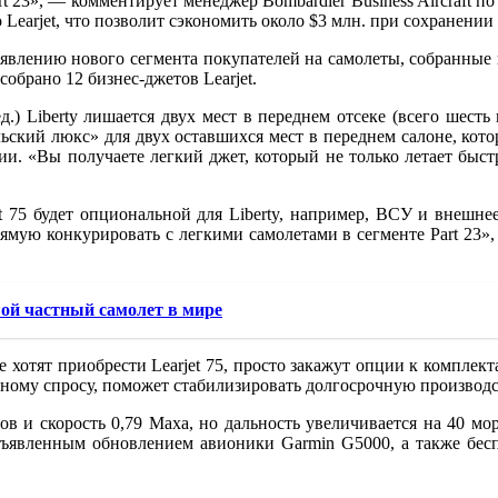
 23», — комментирует менеджер Bombardier Business Aircraft по
Learjet, что позволит сэкономить около $3 млн. при сохранении
 появлению нового сегмента покупателей на самолеты, собранные
брано 12 бизнес-джетов Learjet.
ред.) Liberty лишается двух мест в переднем отсеке (всего шес
льский люкс» для двух оставшихся мест в переднем салоне, кот
и. «Вы получаете легкий джет, который не только летает быст
et 75 будет опциональной для Liberty, например, ВСУ и внешн
мую конкурировать с легкими самолетами в сегменте Part 23», 
ой частный самолет в мире
ые хотят приобрести Learjet 75, просто закажут опции к комплект
чному спросу, поможет стабилизировать долгосрочную производ
в и скорость 0,79 Маха, но дальность увеличивается на 40 мор
 объявленным обновлением авионики Garmin G5000, а также б