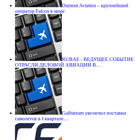
Dumont Aviation – крупнейший
оператор Falcon в мире
RUBAE - ВЕДУЩЕЕ СОБЫТИЕ
ОТРАСЛИ ДЕЛОВОЙ АВИАЦИИ В…
Gulfstream увеличил поставки
самолетов в I квартале…