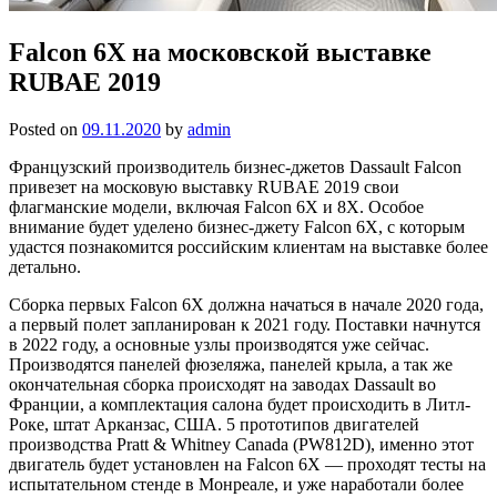
Falcon 6X на московской выставке
RUBAE 2019
Posted on
09.11.2020
by
admin
Французский производитель бизнес-джетов Dassault Falcon
привезет на московую выставку RUBAE 2019 свои
флагманские модели, включая Falcon 6X и 8X. Особое
внимание будет уделено бизнес-джету Falcon 6X, с которым
удастся познакомится российским клиентам на выставке более
детально.
Сборка первых Falcon 6X должна начаться в начале 2020 года,
а первый полет запланирован к 2021 году. Поставки начнутся
в 2022 году, а основные узлы производятся уже сейчас.
Производятся панелей фюзеляжа, панелей крыла, а так же
окончательная сборка происходят на заводах Dassault во
Франции, а комплектация салона будет происходить в Литл-
Роке, штат Арканзас, США. 5 прототипов двигателей
производства Pratt & Whitney Canada (PW812D), именно этот
двигатель будет установлен на Falcon 6X — проходят тесты на
испытательном стенде в Монреале, и уже наработали более