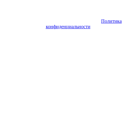
Copyright © 2026. Заказ самолета | Бизнес авиация | Деловая
авиация | Аренда самолета — VIP Service. Все права
защищены. Запрещено использование материалов сайта без
согласия его авторов и обратной ссылки.
Политика
конфиденциальности