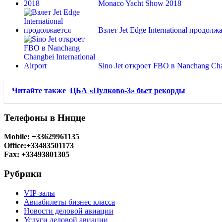
Monaco Yacht Show 2018
Взлет Jet Edge International продолж
Sino Jet откроет FBO в Nanchang C
Читайте также
ЦБА «Пулково-3» бьет рекорды
Телефоны в Ницце
Mobile: +33629961135
Office:+33483501173
Fax: +33493801305
Рубрики
VIP-залы
Авиабилеты бизнес класса
Новости деловой авиации
Услуги деловой авиации