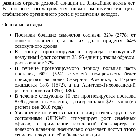
развития отрасли деловой авиации на ближайшие десять лет.
В прогнозе рассматривается новый экономический цикл
стабильного органичного роста и увеличения доходов.
Основные выводы:
Поставки больших самолетов составят 32% (2778) от
общего количества, а на их долю придется 64%
совокупного дохода.
К концу прогнозируемого периода совокупный
воздушный флот составит 28195 единиц, таким образом,
рост составит 37%.
В течение прогнозируемого периода большая часть
поставок, 60% (5241 самолет), по-прежнему будет
приходиться на долю Северной Америки, в Европе
ожидается 18% (1572), а на Азиатско-Тихоокеанский
регион придется 13% (1136).
В течение следующих 10 лет прогнозируется поставка
8736 деловых самолетов, а доход составит $271 млрд (из
расчета цен 2018 года).
Увеличение количества частных лиц с очень крупными
состояниями (UHNWI) стимулирует рост семейных
офисов, а применение технологий блок-чартера и
долевого владения значительно облегчает доступ этого
сегмента покупателей к бизнес-авиации.