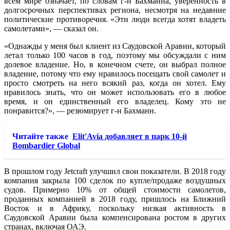
всем мире означает, по словам г-н Бахманна, уверенность в
долгосрочных перспективах региона, несмотря на недавние
политические противоречия. «Эти люди всегда хотят владеть
самолетами», — сказал он.
«Однажды у меня был клиент из Саудовской Аравии, который
летал только 100 часов в год, поэтому мы обсуждали с ним
долевое владение. Но, в конечном счете, он выбрал полное
владение, потому что ему нравилось посещать свой самолет и
просто смотреть на него всякий раз, когда он хотел. Ему
нравилось знать, что он может использовать его в любое
время, и он единственный его владелец. Кому это не
понравится?», — резюмирует г-н Бахманн.
Читайте также
Elit'Avia добавляет в парк 10-й
Bombardier Global
В прошлом году Jetcraft улучшил свои показатели. В 2018 году
компания закрыла 100 сделок по купле/продаже воздушных
судов. Примерно 10% от общей стоимости самолетов,
проданных компанией в 2018 году, пришлось на Ближний
Восток и в Африку, поскольку низкая активность в
Саудовской Аравии была компенсирована ростом в других
странах, включая ОАЭ.