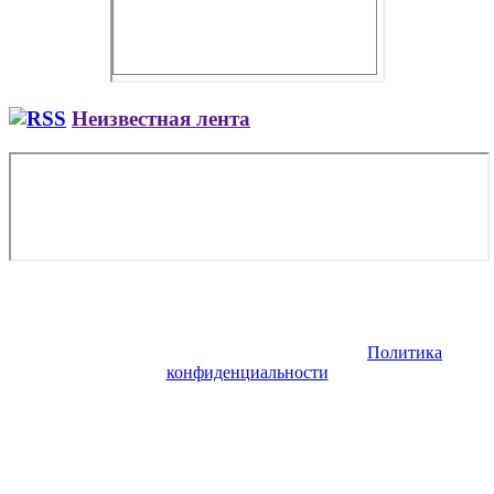
Неизвестная лента
Copyright © 2026. Заказ самолета | Бизнес авиация | Деловая
авиация | Аренда самолета — VIP Service. Все права
защищены. Запрещено использование материалов сайта без
согласия его авторов и обратной ссылки.
Политика
конфиденциальности