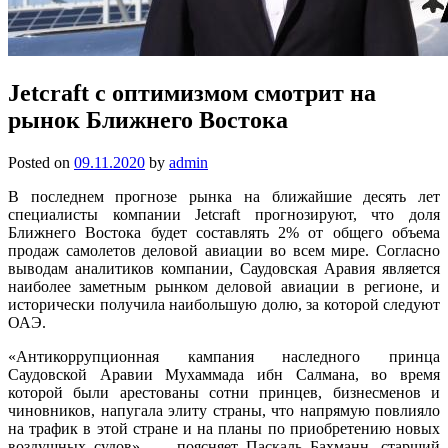
Jetcraft с оптимизмом смотрит на
рынок Ближнего Востока
Posted on
09.11.2020
by
admin
В последнем прогнозе рынка на ближайшие десять лет
специалисты компании Jetcraft прогнозируют, что доля
Ближнего Востока будет составлять 2% от общего объема
продаж самолетов деловой авиации во всем мире. Согласно
выводам аналитиков компании, Саудовская Аравия является
наиболее заметным рынком деловой авиации в регионе, и
исторически получила наибольшую долю, за которой следуют
ОАЭ.
«Антикоррупционная кампания наследного принца
Саудовской Аравии Мухаммада ибн Салмана, во время
которой были арестованы сотни принцев, бизнесменов и
чиновников, напугала элиту страны, что напрямую повлияло
на трафик в этой стране и на планы по приобретению новых
воздушных судов», — поясняет Паскаль Бахманн, старший