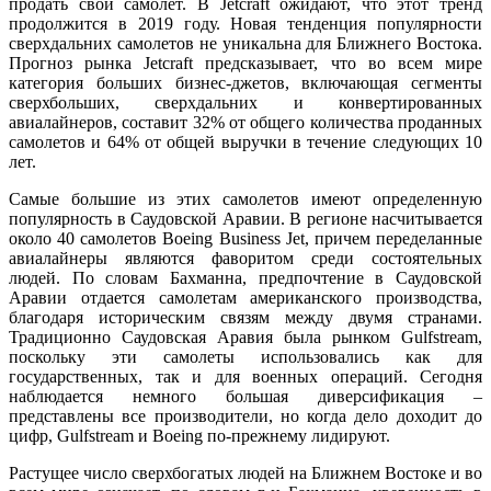
продать свой самолет. В Jetcraft ожидают, что этот тренд
продолжится в 2019 году. Новая тенденция популярности
сверхдальних самолетов не уникальна для Ближнего Востока.
Прогноз рынка Jetcraft предсказывает, что во всем мире
категория больших бизнес-джетов, включающая сегменты
сверхбольших, сверхдальних и конвертированных
авиалайнеров, составит 32% от общего количества проданных
самолетов и 64% от общей выручки в течение следующих 10
лет.
Самые большие из этих самолетов имеют определенную
популярность в Саудовской Аравии. В регионе насчитывается
около 40 самолетов Boeing Business Jet, причем переделанные
авиалайнеры являются фаворитом среди состоятельных
людей. По словам Бахманна, предпочтение в Саудовской
Аравии отдается самолетам американского производства,
благодаря историческим связям между двумя странами.
Традиционно Саудовская Аравия была рынком Gulfstream,
поскольку эти самолеты использовались как для
государственных, так и для военных операций. Сегодня
наблюдается немного большая диверсификация –
представлены все производители, но когда дело доходит до
цифр, Gulfstream и Boeing по-прежнему лидируют.
Растущее число сверхбогатых людей на Ближнем Востоке и во