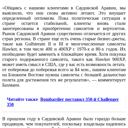
«Общаясь с нашими клиентами в Саудовской Аравии, мы
выяснили, что они снова активно летают. Это внушает
определенный оптимизм. Пока политическая ситуация в
стране остается стабильной, клиенты вновь стали
заинтересованы в приобретении самолетов и вертолетов.
Рынок Саудовской Аравии существенно отличается от других
стран региона. В стране еще есть очень старые бизнес-джеты,
такие как Gulfstream II и III и многочисленные самолеты
Hawker, в том числе 400 и 400XP с 1970-х и 80-х годов. Их
необходимо будет заменить в ближайшее время. Хотя покупка
старого подержанного самолета, такого как Hawker 900XP,
может иметь смысл в США, где у вас есть возможность летать
от побережья до побережья всего за $4 млн., нашим клиентам
на Ближнем Востоке нужны самолеты с большей дальностью
полета для достижения тех же результатов», — комментирует
Бахманн.
Читайте также
Bombardier поставил 350-й Challenger
350
В прошлом году в Саудовской Аравии было гораздо больше
продавцов, чем покупателей, поскольку владельцы надеялись