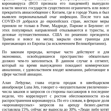
коронавируса (ВОЗ признала его пандемией) вынудило
власти многих государств существенно ограничить или вовсе
прекратить авиасообщение с Китаем, где в городе Ухань и был
выявлен первоначальный очаг инфекции. После того как
COVID-19 добрался до европейских стран, жесткие меры
приняли не только в Риме, Мадриде, Париже и Берлине: от
этих популярных направлений отказываются и туристы, и
деловые путешественники. США по решению президента
Трампа и вовсе на месяц закрыли свои границы для
приезжающих из Европы (за исключением Великобритании).
По законам природы, которые часто действуют и для
экономики, освободившееся пространство обязательно
должно чем-то заполниться. В данном случае в сегмент,
который на время вынужденно покидают коммерческие
авиалинии, с удовольствием входят компании, работающие в
сфере частной авиации.
Алан Лебурзье, глава отдела продаж в швейцарском
авиаброкере Luna Jets, говорит о «внушительном увеличении»
числа заказов и запросов со стороны пассажиров в последние
недели, что коррелирует с ростом обеспокоенности из-за
распространения коронавируса. По его словам, в феврале доля
«коронавирусных» запросов на аренду бизнес-джетов
составляла 15%, сейчас же выросла до 30%. «Люди либо хотят