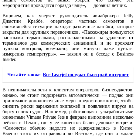
мероприятия проводятся гораздо чаще», — добавил летчик.
Впрочем, как уверяет руководитель авиаброкера Jettly
Джастин Краббе, операторы частных самолетов в
сложившейся ситуации находят различные лазейки, которые
закрыты для крупных перевозчиков. «Пассажиры пользуются
частными терминалами, расположенными на удалении от
терминалов для коммерческих авиалиний, и не проходят
пункты контроля, возможно, они минуют даже пункты
измерения температуры», — заявил он в беседе с Business
Insider.
Читайте также
Все Learjet получат быстрый интернет
В невнимательности к клиентам операторов бизнес-джетов,
однако, не стоит подозревать автоматически — подчас они
принимают дополнительные меры предосторожности, чтобы
снизить риски заражения экипажей и появления вируса на
борту своих судов. Например, работающая с ультрабогатыми
клиентами Vimana Private Jets в феврале выполнила несколько
рейсов в Пекин, где у ее клиентов были деловые встречи.
«Самолеты обычно надолго не задерживались в Китае.
Вместо этого их отправляли во Вьетнам, где они и ждали