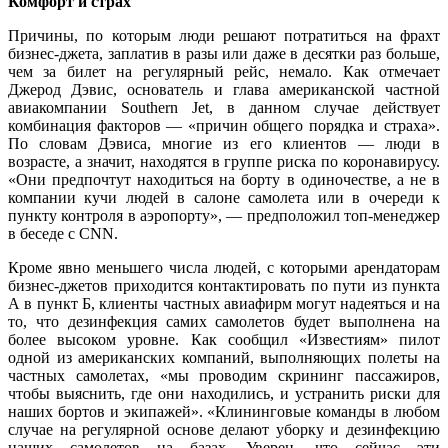
Комфорт и страх
Причины, по которым люди решают потратиться на фрахт
бизнес-джета, заплатив в разы или даже в десятки раз больше,
чем за билет на регулярный рейс, немало. Как отмечает
Джерод Дэвис, основатель и глава американской частной
авиакомпании Southern Jet, в данном случае действует
комбинация факторов — «причин общего порядка и страха».
По словам Дэвиса, многие из его клиентов — люди в
возрасте, а значит, находятся в группе риска по коронавирусу.
«Они предпочтут находиться на борту в одиночестве, а не в
компании кучи людей в салоне самолета или в очереди к
пункту контроля в аэропорту», — предположил топ-менеджер
в беседе с CNN.
Кроме явно меньшего числа людей, с которыми арендаторам
бизнес-джетов приходится контактировать по пути из пункта
А в пункт Б, клиенты частных авиафирм могут надеяться и на
то, что дезинфекция самих самолетов будет выполнена на
более высоком уровне. Как сообщил «Известиям» пилот
одной из американских компаний, выполняющих полеты на
частных самолетах, «мы проводим скрининг пассажиров,
чтобы выяснить, где они находились, и устранить риски для
наших бортов и экипажей». «Клининговые команды в любом
случае на регулярной основе делают уборку и дезинфекцию
наших самолетов на базах. Уверен, что сейчас эти