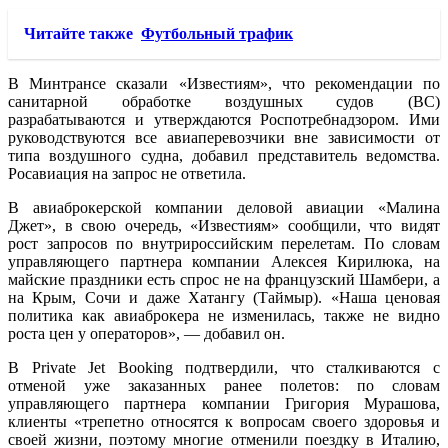
Читайте также
Футбольный трафик
В Минтрансе сказали «Известиям», что рекомендации по
санитарной обработке воздушных судов (ВС)
разрабатываются и утверждаются Роспотребнадзором. Ими
руководствуются все авиаперевозчики вне зависимости от
типа воздушного судна, добавил представитель ведомства.
Росавиация на запрос не ответила.
В авиаброкерской компании деловой авиации «Малина
Джет», в свою очередь, «Известиям» сообщили, что видят
рост запросов по внутрироссийским перелетам. По словам
управляющего партнера компании Алексея Кирилюка, на
майские праздники есть спрос не на французский Шамбери, а
на Крым, Сочи и даже Хатангу (Таймыр). «Наша ценовая
политика как авиаброкера не изменилась, также не видно
роста цен у операторов», — добавил он.
В Private Jet Booking подтвердили, что сталкиваются с
отменой уже заказанных ранее полетов: по словам
управляющего партнера компании Григория Мурашова,
клиенты «трепетно относятся к вопросам своего здоровья и
своей жизни, поэтому многие отменили поездку в Италию,