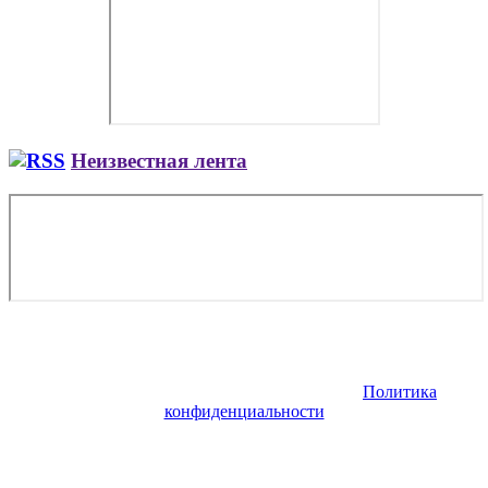
Неизвестная лента
Copyright © 2026. Заказ самолета | Бизнес авиация | Деловая
авиация | Аренда самолета — VIP Service. Все права
защищены. Запрещено использование материалов сайта без
согласия его авторов и обратной ссылки.
Политика
конфиденциальности