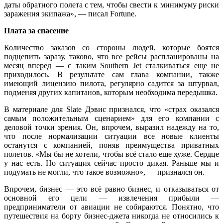
даты обратного полета с тем, чтобы свести к минимуму риски
заражения экипажа», — писал Fortune.
Плата за спасение
Количество заказов со стороны людей, которые боятся
подцепить заразу, таково, что все рейсы распланированы на
месяц вперед — с таким Southern Jet сталкиваться еще не
приходилось. В результате сам глава компании, также
имеющий лицензию пилота, регулярно садится за штурвал,
подменяя других капитанов, которым необходима передышка.
В материале для Slate Дэвис признался, что «страх оказался
самым положительным сценарием» для его компании с
деловой точки зрения. Он, впрочем, выразил надежду на то,
что после нормализации ситуации все новые клиенты
останутся с компанией, поняв преимущества приватных
полетов. «Мы бы не хотели, чтобы всё стало еще хуже. Сердце
у нас есть. Но ситуация сейчас просто дикая. Раньше мы и
подумать не могли, что такое возможно», — признался он.
Впрочем, бизнес — это всё равно бизнес, и отказываться от
основной его цели — извлечения прибыли —
предприниматели от авиации не собираются. Понятно, что
путешествия на борту бизнес-джета никогда не относились к