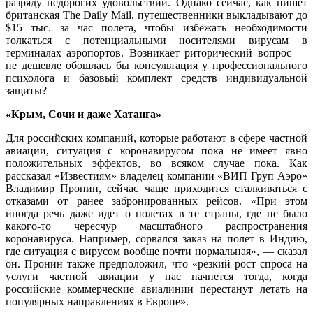
разряду недорогих удовольствий. Однако сейчас, как пишет
британская The Daily Mail, путешественники выкладывают до
$15 тыс. за час полета, чтобы избежать необходимости
толкаться с потенциальными носителями вирусам в
терминалах аэропортов. Возникает риторический вопрос —
не дешевле обошлась бы консультация у профессионального
психолога и базовый комплект средств индивидуальной
защиты?
«Крым, Сочи и даже Хатанга»
Для российских компаний, которые работают в сфере частной
авиации, ситуация с коронавирусом пока не имеет явно
положительных эффектов, во всяком случае пока. Как
рассказал «Известиям» владелец компании «ВИП Груп Аэро»
Владимир Пронин, сейчас чаще приходится сталкиваться с
отказами от ранее забронированных рейсов. «При этом
иногда речь даже идет о полетах в те страны, где не было
какого-то чересчур масштабного распространения
коронавируса. Например, сорвался заказ на полет в Индию,
где ситуация с вирусом вообще почти нормальная», — сказал
он. Пронин также предположил, что «резкий рост спроса на
услуги частной авиации у нас начнется тогда, когда
российские коммерческие авиалинии перестанут летать на
популярных направлениях в Европе».