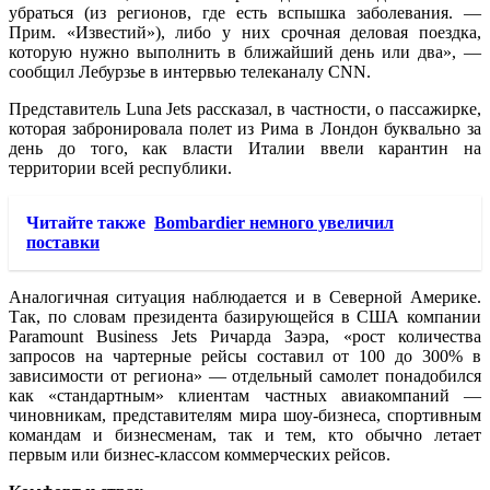
убраться (из регионов, где есть вспышка заболевания. —
Прим. «Известий»), либо у них срочная деловая поездка,
которую нужно выполнить в ближайший день или два», —
сообщил Лебурзье в интервью телеканалу CNN.
Представитель Luna Jets рассказал, в частности, о пассажирке,
которая забронировала полет из Рима в Лондон буквально за
день до того, как власти Италии ввели карантин на
территории всей республики.
Читайте также
Bombardier немного увеличил
поставки
Аналогичная ситуация наблюдается и в Северной Америке.
Так, по словам президента базирующейся в США компании
Paramount Business Jets Ричарда Заэра, «рост количества
запросов на чартерные рейсы составил от 100 до 300% в
зависимости от региона» — отдельный самолет понадобился
как «стандартным» клиентам частных авиакомпаний —
чиновникам, представителям мира шоу-бизнеса, спортивным
командам и бизнесменам, так и тем, кто обычно летает
первым или бизнес-классом коммерческих рейсов.