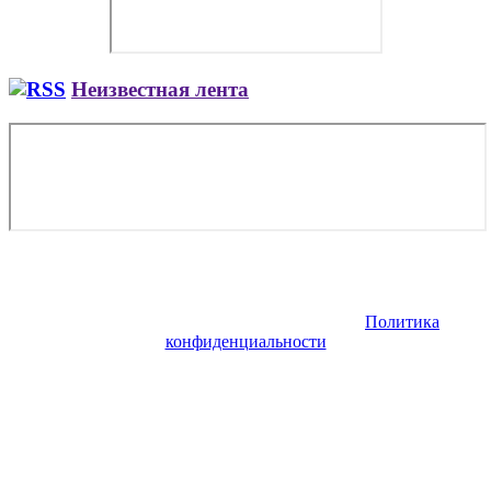
Неизвестная лента
Copyright © 2026. Заказ самолета | Бизнес авиация | Деловая
авиация | Аренда самолета — VIP Service. Все права
защищены. Запрещено использование материалов сайта без
согласия его авторов и обратной ссылки.
Политика
конфиденциальности