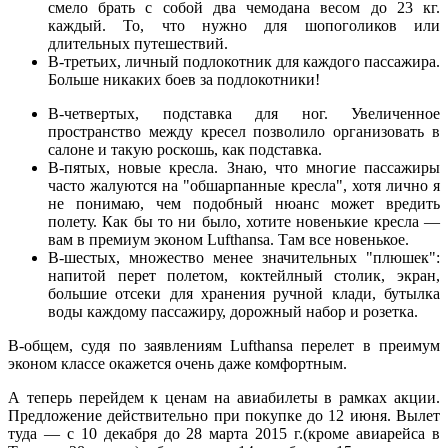
смело брать с собой два чемодана весом до 23 кг.
каждый. То, что нужно для шопоголиков или
длительных путешествий.
В-третьих, личный подлокотник для каждого пассажира.
Больше никаких боев за подлокотники!
В-четвертых, подставка для ног. Увеличенное
пространство между кресел позволило организовать в
салоне и такую роскошь, как подставка.
В-пятых, новые кресла. Знаю, что многие пассажиры
часто жалуются на "обшарпанные кресла", хотя лично я
не понимаю, чем подобный нюанс может вредить
полету. Как бы то ни было, хотите новенькие кресла —
вам в премиум эконом Lufthansa. Там все новенькое.
В-шестых, множество менее значительных "плюшек":
напитой перет полетом, коктейлный столик, экран,
большие отсеки для хранения ручной клади, бутылка
воды каждому пассажиру, дорожный набор и розетка.
В-общем, судя по заявлениям Lufthansa перелет в преимум
эконом классе окажется очень даже комфортным.
А теперь перейдем к ценам на авиабилеты в рамках акции.
Предложение действительно при покупке до 12 июня. Вылет
туда — с 10 декабря до 28 марта 2015 г.(кроме авиарейса в