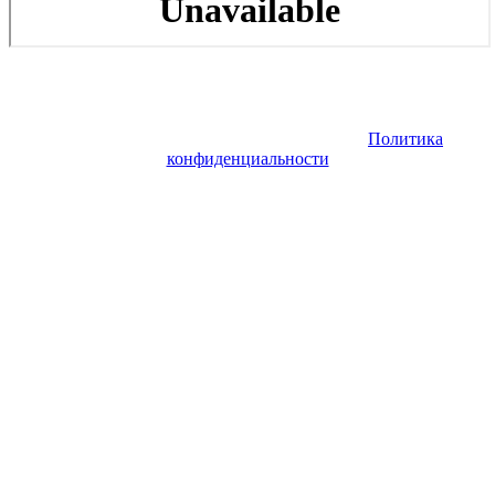
Copyright © 2026. Заказ самолета | Бизнес авиация | Деловая
авиация | Аренда самолета — VIP Service. Все права
защищены. Запрещено использование материалов сайта без
согласия его авторов и обратной ссылки.
Политика
конфиденциальности