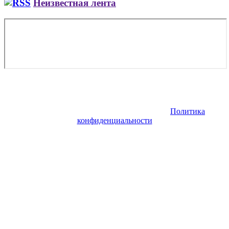
Неизвестная лента
Copyright © 2026. Заказ самолета | Бизнес авиация | Деловая
авиация | Аренда самолета — VIP Service. Все права
защищены. Запрещено использование материалов сайта без
согласия его авторов и обратной ссылки.
Политика
конфиденциальности