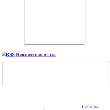
Неизвестная лента
Copyright © 2026. Заказ самолета | Бизнес авиация | Деловая
авиация | Аренда самолета — VIP Service. Все права
защищены. Запрещено использование материалов сайта без
согласия его авторов и обратной ссылки.
Политика