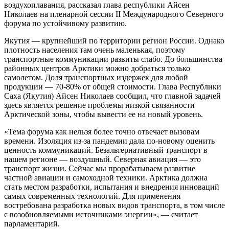
воздухоплавания, рассказал глава республики Айсен
Николаев на пленарной сессии II Международного Северного
форума по устойчивому развитию.
Якутия — крупнейший по территории регион России. Однако
плотность населения там очень маленькая, поэтому
транспортные коммуникации развиты слабо. До большинства
районных центров Арктики можно добраться только
самолетом. Доля транспортных издержек для любой
продукции — 70-80% от общей стоимости. Глава Республики
Саха (Якутия) Айсен Николаев сообщил, что главной задачей
здесь является решение проблемы низкой связанности
Арктической зоны, чтобы вывести ее на новый уровень.
«Тема форума как нельзя более точно отвечает вызовам
времени. Изоляция из-за пандемии дала по-новому оценить
ценность коммуникаций. Безальтернативный транспорт в
нашем регионе — воздушный. Северная авиация — это
транспорт жизни. Сейчас мы прорабатываем развитие
частной авиации и самоходной техники. Арктика должна
стать местом разработки, испытания и внедрения инноваций
самых современных технологий. Для применения
востребована разработка новых видов транспорта, в том числе
с возобновляемыми источниками энергии», — считает
парламентарий.