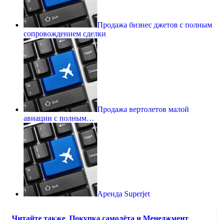
Продажа бизнес джетов с полным
сопровождением сделки
Продажа вертолетов малой
авиации с полным…
Аренда Superjet
Читайте также
Покупка самолёта и Менеджмент