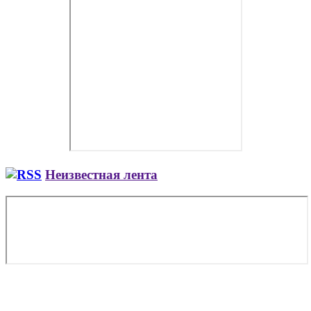
Неизвестная лента
Copyright © 2026. Заказ самолета | Бизнес авиация | Деловая
авиация | Аренда самолета — VIP Service. Все права
защищены. Запрещено использование материалов сайта без