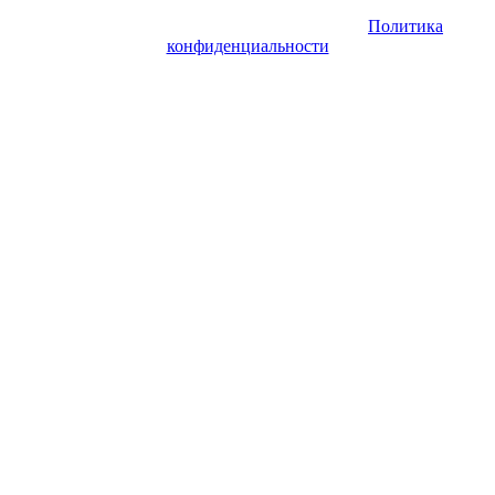
защищены. Запрещено использование материалов сайта без
согласия его авторов и обратной ссылки.
Политика
конфиденциальности