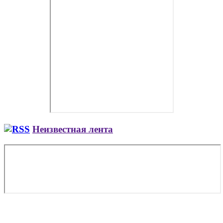
Неизвестная лента
Copyright © 2026. Заказ самолета | Бизнес авиация | Деловая
авиация | Аренда самолета — VIP Service. Все права