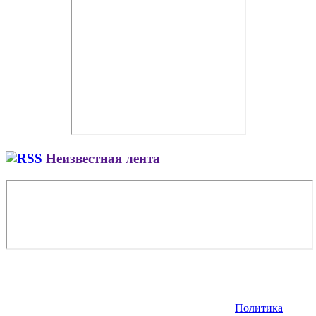
Неизвестная лента
Copyright © 2026. Заказ самолета | Бизнес авиация | Деловая
авиация | Аренда самолета — VIP Service. Все права
защищены. Запрещено использование материалов сайта без
согласия его авторов и обратной ссылки.
Политика