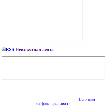
Неизвестная лента
Copyright © 2026. Заказ самолета | Бизнес авиация | Деловая
авиация | Аренда самолета — VIP Service. Все права
защищены. Запрещено использование материалов сайта без
согласия его авторов и обратной ссылки.
Политика
конфиденциальности