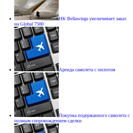
HK Bellawings увеличивает заказ
на Global 7500
Аренда самолета с пилотом
Покупка подержанного самолета с
полным сопровождением сделки