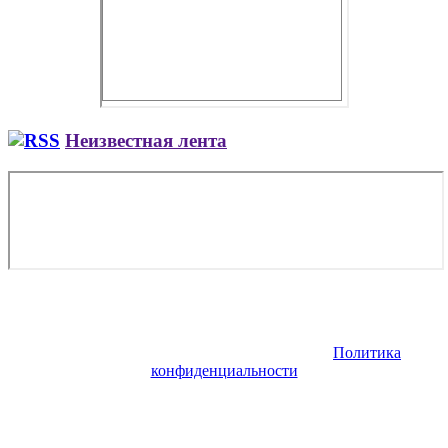
Неизвестная лента
Copyright © 2026. Заказ самолета | Бизнес авиация | Деловая
авиация | Аренда самолета — VIP Service. Все права
защищены. Запрещено использование материалов сайта без
согласия его авторов и обратной ссылки.
Политика
конфиденциальности