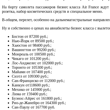
На борту самолета пассажиров бизнес класса Air France жду
розетка, набор косметических средств и специальное меню.
В-общем, перелет, особенно на дальнемагистральные направле
Ну и собственно о ценах на авиабилеты бизнес класса с вылето
Бостон от 87200 руб.;
Нью-Йорк от 89500 руб.;
Хьюстон от 98400 руб.;
Вашингтон от 99200 руб.;
Монреаль от 100500 руб.;
Чикаго от 101200 руб.;
Лос-Анджелес от 102000 руб.;
Торонто от 105300 руб.;
Майами от 107400 руб.;
Сиэтл от 109300 руб.;
Сан-Франциско от 112000 руб.;
Канкун от118600 руб.;
Мехико от 145900 руб.;
Лима от 159400 руб.;
Буэнос-Айрес от 161800 руб.;
Рио-де-Жанейро от 164300 руб.;
Сан-Паулу от 167700 руб.