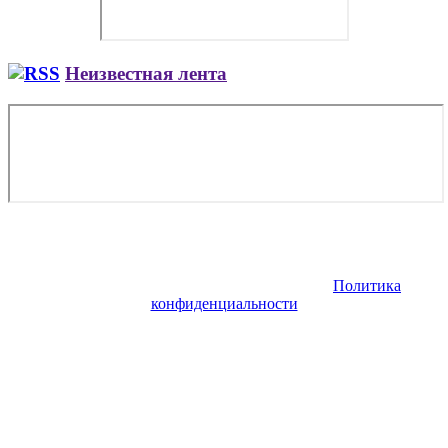
Неизвестная лента
Copyright © 2026. Заказ самолета | Бизнес авиация | Деловая
авиация | Аренда самолета — VIP Service. Все права
защищены. Запрещено использование материалов сайта без
согласия его авторов и обратной ссылки.
Политика
конфиденциальности