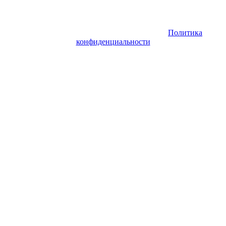
Copyright © 2026. Заказ самолета | Бизнес авиация | Деловая
авиация | Аренда самолета — VIP Service. Все права
защищены. Запрещено использование материалов сайта без
согласия его авторов и обратной ссылки.
Политика
конфиденциальности