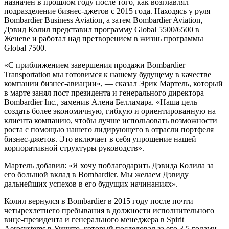
назначен в прошлом году после того, как возглавлял
подразделение бизнес-джетов с 2015 года. Находясь у руля
Bombardier Business Aviation, а затем Bombardier Aviation,
Дэвид Колил представил программу Global 5500/6500 в
Женеве и работал над претворением в жизнь программы
Global 7500.
«С приближением завершения продажи Bombardier
Transportation мы готовимся к нашему будущему в качестве
компании бизнес-авиации», — сказал Эрик Мартель, который
в марте занял пост президента и генерального директора
Bombardier Inc., заменив Алена Белламара. «Наша цель –
создать более экономичную, гибкую и ориентированную на
клиента компанию, чтобы лучше использовать возможности
роста с помощью нашего лидирующего в отрасли портфеля
бизнес-джетов. Это включает в себя упрощение нашей
корпоративной структуры руководств».
Мартель добавил: «Я хочу поблагодарить Дэвида Колила за
его большой вклад в Bombardier. Мы желаем Дэвиду
дальнейших успехов в его будущих начинаниях».
Колил вернулся в Bombardier в 2015 году после почти
четырехлетнего пребывания в должности исполнительного
вице-президента и генерального менеджера в Spirit
Aerosystems в Уичито, который последовал за его 3,5 годами