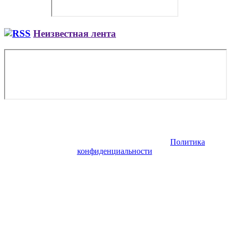
Неизвестная лента
Copyright © 2026. Заказ самолета | Бизнес авиация | Деловая
авиация | Аренда самолета — VIP Service. Все права
защищены. Запрещено использование материалов сайта без
согласия его авторов и обратной ссылки.
Политика
конфиденциальности