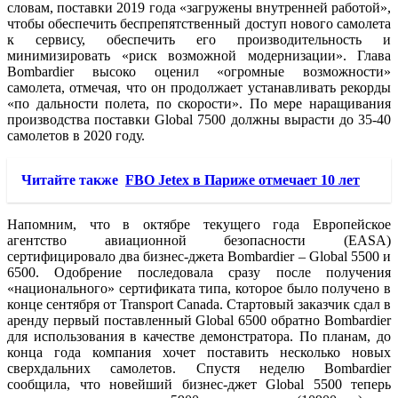
словам, поставки 2019 года «загружены внутренней работой»,
чтобы обеспечить беспрепятственный доступ нового самолета
к сервису, обеспечить его производительность и
минимизировать «риск возможной модернизации». Глава
Bombardier высоко оценил «огромные возможности»
самолета, отмечая, что он продолжает устанавливать рекорды
«по дальности полета, по скорости». По мере наращивания
производства поставки Global 7500 должны вырасти до 35-40
самолетов в 2020 году.
Читайте также
FBO Jetex в Париже отмечает 10 лет
Напомним, что в октябре текущего года Европейское
агентство авиационной безопасности (EASA)
сертифицировало два бизнес-джета Bombardier – Global 5500 и
6500. Одобрение последовала сразу после получения
«национального» сертификата типа, которое было получено в
конце сентября от Transport Canada. Стартовый заказчик сдал в
аренду первый поставленный Global 6500 обратно Bombardier
для использования в качестве демонстратора. По планам, до
конца года компания хочет поставить несколько новых
сверхдальних самолетов. Спустя неделю Bombardier
сообщила, что новейший бизнес-джет Global 5500 теперь