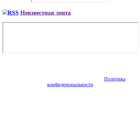
Неизвестная лента
Copyright © 2026. Заказ самолета | Бизнес авиация | Деловая
авиация | Аренда самолета — VIP Service. Все права
защищены. Запрещено использование материалов сайта без
согласия его авторов и обратной ссылки.
Политика
конфиденциальности