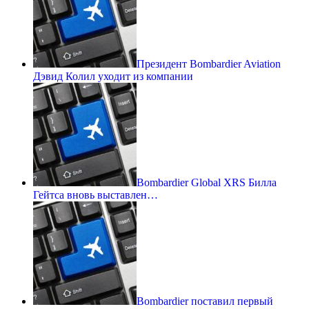
Президент Bombardier Aviation
Дэвид Колил уходит из компании
Bombardier Global XRS Билла
Гейтса вновь выставлен…
Bombardier поставил первый