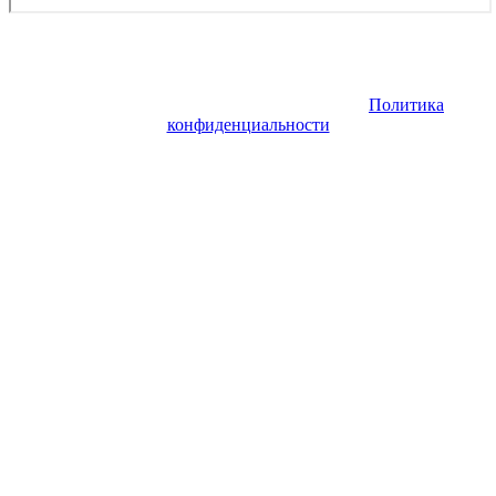
Copyright © 2026. Заказ самолета | Бизнес авиация | Деловая
авиация | Аренда самолета — VIP Service. Все права
защищены. Запрещено использование материалов сайта без
согласия его авторов и обратной ссылки.
Политика
конфиденциальности