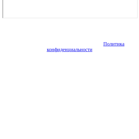
Copyright © 2026. Заказ самолета | Бизнес авиация | Деловая
авиация | Аренда самолета — VIP Service. Все права
защищены. Запрещено использование материалов сайта без
согласия его авторов и обратной ссылки.
Политика
конфиденциальности