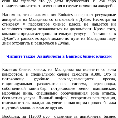
если вы сделаете это до даты путешествия. И 250 евро
придется заплатить за изменения в случае неявки на авиарейс.
Напомню, что авиакомпания Emirates совершает регулярные
авиарейсы на Мальдивы со стыковкой в Дубае. Несмотря на
стыковку, у пассажиров бизнес класса не найдется ни
малейшего повода пожаловаться на дискомфорт. Кроме того,
компания предлагает дополнительную услугу — "остановка в
Дубае", в рамках которой можно по пути на Мальдивы пару
дней отходнуть и развлечься в Дубае.
Читайте также
Авиабилеты в Бангкок бизнес классом
Касаемо бизнес класса, на Мальдивы вы полетите со всем
комфортом, в специальном салоне самолета A380. Это и
потрясающе удобные раскладывающиеся кресла,
индивидуальная развлекательная система, перегородка,
собственный мини-бар, потрясающее меню, шампанское,
марочные вина, специально оборудованная зона отдыха,
бесплатная услуга "Личный шофер", ускоренная регистрация,
отдельные залы ожидания, увеличенная норма провоза багажа
и ручной клади, и многое другое.
Вообщем, за 112000 руб., отданные за авиабилеты бизнес