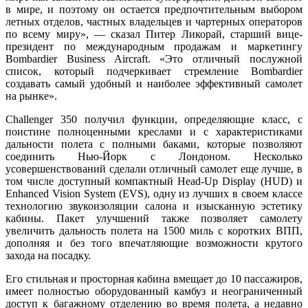
в мире, и поэтому он остается предпочтительным выбором
летных отделов, частных владельцев и чартерных операторов
по всему миру», — сказал Питер Ликорай, старший вице-
президент по международным продажам и маркетингу
Bombardier Business Aircraft. «Это отличный послужной
список, который подчеркивает стремление Bombardier
создавать самый удобный и наиболее эффективный самолет
на рынке».
Challenger 350 получил функции, определяющие класс, с
поистине полноценными креслами и с характеристиками
дальности полета с полными баками, которые позволяют
соединить Нью-Йорк с Лондоном. Несколько
усовершенствований сделали отличный самолет еще лучше, в
том числе доступный компактный Head-Up Display (HUD) и
Enhanced Vision System (EVS), одну из лучших в своем классе
технологию звукоизоляции салона и изысканную эстетику
кабины. Пакет улучшений также позволяет самолету
увеличить дальность полета на 1500 миль с коротких ВПП,
дополняя и без того впечатляющие возможности крутого
захода на посадку.
Его стильная и просторная кабина вмещает до 10 пассажиров,
имеет полностью оборудованный камбуз и неограниченный
доступ к багажному отделению во время полета, а недавно