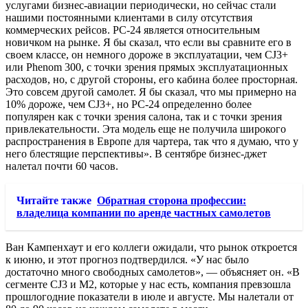
услугами бизнес-авиации периодически, но сейчас стали
нашими постоянными клиентами в силу отсутствия
коммерческих рейсов. PC-24 является относительным
новичком на рынке. Я бы сказал, что если вы сравните его в
своем классе, он немного дороже в эксплуатации, чем CJ3+
или Phenom 300, с точки зрения прямых эксплуатационных
расходов, но, с другой стороны, его кабина более просторная.
Это совсем другой самолет. Я бы сказал, что мы примерно на
10% дороже, чем CJ3+, но PC-24 определенно более
популярен как с точки зрения салона, так и с точки зрения
привлекательности. Эта модель еще не получила широкого
распространения в Европе для чартера, так что я думаю, что у
него блестящие перспективы». В сентябре бизнес-джет
налетал почти 60 часов.
Читайте также
Обратная сторона профессии:
владелица компании по аренде частных самолетов
Ван Кампенхаут и его коллеги ожидали, что рынок откроется
к июню, и этот прогноз подтвердился. «У нас было
достаточно много свободных самолетов», — объясняет он. «В
сегменте CJ3 и M2, которые у нас есть, компания превзошла
прошлогодние показатели в июле и августе. Мы налетали от