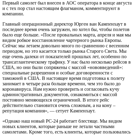
Первый самолет был внесен в АОС оператора в конце августа
и с тех пор стал настоящим флагманом, комментируют в
компании.
Главный операционный директор Юрген ван Кампенхаут в
последнее время очень загружен, но хотел бы, чтобы полетов
было еще больше. «После провальных марта, апреля и мая мы
видим робкое восстановление чартерного рынка Европы.
Сейчас мы летаем довольно много по сравнению с весенним
периодом, но это касается только рынка Старого Света. Мы
еще очень далеки от показателей прошлых лет, особенно по
трансатлантическому трафику. У нас было несколько рейсов в
США, но они были сопряжены с массой «нововведений»:
специальные разрешения и особые договоренности с
таможней в США. В настоящее время подготовка к полету
занимает в четыре раза больше времени, чем это было до
коронавируса. Нам нужно проверить и согласовать кучу
административных документов, ознакомиться с массой
постоянно меняющихся ограничений. В итоге рейс
действительно становится очень сложным, а на кону –
репутация компания», — сетует Кампенхаут.
«Однако наш новый PC-24 работает блестяще. Мы видим
новых клиентов, которые раньше не летали частными
самолетами. Кроме того, есть клиенты, которые пользовались