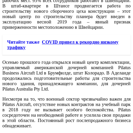
рабочих мест. 93% всех сотрудников работают в Швейцарии.
В штаб-квартире в Штансе продвигается работа по
строительству нового сборочного цеха конструкции – этот
новый центр по строительству планера будет введен в
эксплуатацию весной 2019 года – явный признак
приверженности местоположению в Швейцарии.
Читайте также
COVID привел к рекордно низкому
трафику
Осенью прошлого года открылся новый центр комплектации,
управляемый американской дочерней компанией Pilatus
Business Aircraft Ltd в Брумфилде, штат Колорадо. В Аделаиде
продолжались подготовительные работы для строительства
нового здания, принадлежащего компании, для дочерней
Pilatus Australia Pty Ltd.
Несмотря на то, что военный сектор чрезвычайно важен для
Pilatus Aircraft, отсутствие новых контрактов на учебный парк
в 2018 году не вызывает особого беспокойства. Pilatus
сосредоточен на необходимой работе и усилила свои продажи
в этой области. Постоянный рост послепродажного бизнеса
обнадеживает.