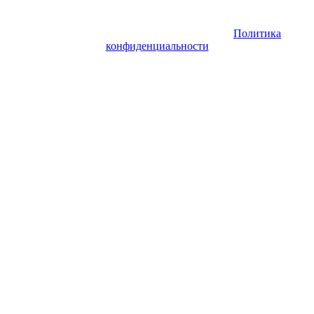
авиация | Аренда самолета — VIP Service. Все права
защищены. Запрещено использование материалов сайта без
согласия его авторов и обратной ссылки.
Политика
конфиденциальности