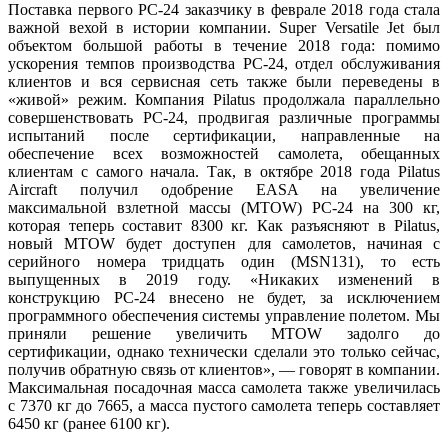
Поставка первого РС-24 заказчику в феврале 2018 года стала
важной вехой в истории компании. Super Versatile Jet был
объектом большой работы в течение 2018 года: помимо
ускорения темпов производства PC-24, отдел обслуживания
клиентов и вся сервисная сеть также были переведены в
«живой» режим. Компания Pilatus продолжала параллельно
совершенствовать РС-24, продвигая различные программы
испытаний после сертификации, направленные на
обеспечение всех возможностей самолета, обещанных
клиентам с самого начала. Так, в октябре 2018 года Pilatus
Aircraft получил одобрение EASA на увеличение
максимальной взлетной массы (MTOW) PC-24 на 300 кг,
которая теперь составит 8300 кг. Как разъясняют в Pilatus,
новый MTOW будет доступен для самолетов, начиная с
серийного номера тридцать один (MSN131), то есть
выпущенных в 2019 году. «Никаких изменений в
конструкцию PC-24 внесено не будет, за исключением
программного обеспечения системы управление полетом. Мы
приняли решение увеличить MTOW задолго до
сертификации, однако технически сделали это только сейчас,
получив обратную связь от клиентов», — говорят в компании.
Максимальная посадочная масса самолета также увеличилась
с 7370 кг до 7665, а масса пустого самолета теперь составляет
6450 кг (ранее 6100 кг).