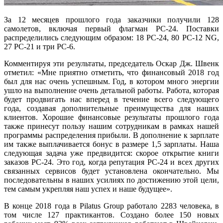
За 12 месяцев прошлого года заказчики получили 128
самолетов, включая первый флагман РС-24. Поставки
распределились следующим образом: 18 РС-24, 80 РС-12 NG,
27 РС-21 и три РС-6.
Комментируя эти результаты, председатель Оскар Дж. Швенк
отметил: «Мне приятно отметить, что финансовый 2018 год
был для нас очень успешным. Год, в котором много энергии
ушло на выполнение очень детальной работы. Работа, которая
будет продвигать нас вперед в течение всего следующего
года, создавая дополнительные преимущества для наших
клиентов. Хорошие финансовые результаты прошлого года
также принесут пользу нашим сотрудникам в рамках нашей
программы распределения прибыли. В дополнение к зарплате
им также выплачивается бонус в размере 1,5 зарплаты. Наша
следующая задача уже предвидится: скорое открытие книги
заказов PC-24. Это год, когда репутация РС-24 и всех других
связанных сервисов будет установлена окончательно. Мы
последовательны в наших усилиях по достижению этой цели,
тем самым укрепляя наш успех и наше будущее».
В конце 2018 года в Pilatus Group работало 2283 человека, в
том числе 127 практикантов. Создано более 150 новых