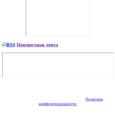
Неизвестная лента
Copyright © 2026. Заказ самолета | Бизнес авиация | Деловая
авиация | Аренда самолета — VIP Service. Все права
защищены. Запрещено использование материалов сайта без
согласия его авторов и обратной ссылки.
Политика
конфиденциальности