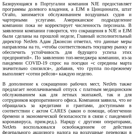
Базирующаяся в Португалии компания NJE предоставляет
программы долевого владения, а EJM в Цинциннати, штат
Огайо, занимается обслуживанием воздушных судов и
чартерными услугами. Американское подразделение
компании пока не корректирует численность персонала. В
заявлении компании говорится, что сокращения в NJE и EJM
были сделаны на прошлой неделе, Главный исполнительный
директор NetJets Адам Джонсон отметил, что данные меры
направлены на то, «чтобы соответствовать текущему рынку и
обеспечить устойчивость для будущего успеха этих
предприятий». По заявлению топ-менеджера компании, из-за
пандемии COVID-19 спрос на поездки «с середины марта
значительно снизился», добавив, что группа по-прежнему
выполняет «сотни рейсов» каждую неделю.
В дополнение к сокращению рабочих мест, NetJets также
предлагает неоплачиваемый отпуск с платным медицинским
обслуживанием как для летных экипажей, так и для
сотрудников корпоративного офиса. Компания заявила, что не
обращалась за кредитами и грантами, доступными в
соответствии с актом CARES (закон о помощи, облегчении
бремени и экономической безопасности в связи с пандемией
коронавируса, прим.ред.). Наряду с другими операторами,
NetJets воспользовался освобождением от действия
федерального акцизного налога на воздушные перевозки в