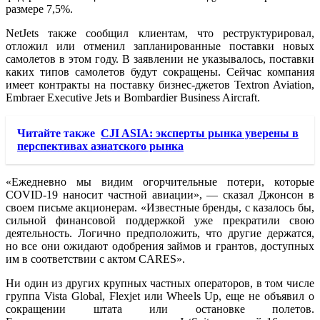
размере 7,5%.
NetJets также сообщил клиентам, что реструктурировал,
отложил или отменил запланированные поставки новых
самолетов в этом году. В заявлении не указывалось, поставки
каких типов самолетов будут сокращены. Сейчас компания
имеет контракты на поставку бизнес-джетов Textron Aviation,
Embraer Executive Jets и Bombardier Business Aircraft.
Читайте также
CJI ASIA: эксперты рынка уверены в
перспективах азиатского рынка
«Ежедневно мы видим огорчительные потери, которые
COVID-19 наносит частной авиации», — сказал Джонсон в
своем письме акционерам. «Известные бренды, с казалось бы,
сильной финансовой поддержкой уже прекратили свою
деятельность. Логично предположить, что другие держатся,
но все они ожидают одобрения займов и грантов, доступных
им в соответствии с актом CARES».
Ни один из других крупных частных операторов, в том числе
группа Vista Global, Flexjet или Wheels Up, еще не объявил о
сокращении штата или остановке полетов.