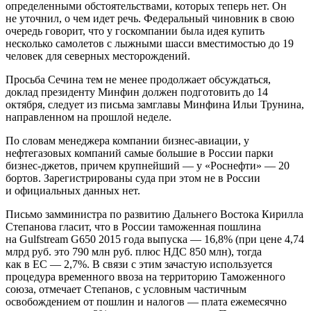
определенными обстоятельствами, которых теперь нет. Он
не уточнил, о чем идет речь. Федеральный чиновник в свою
очередь говорит, что у госкомпании была идея купить
несколько самолетов с лыжными шасси вместимостью до 19
человек для северных месторождений.
Просьба Сечина тем не менее продолжает обсуждаться,
доклад президенту Минфин должен подготовить до 14
октября, следует из письма замглавы Минфина Ильи Трунина,
направленном на прошлой неделе.
По словам менеджера компании бизнес-авиации, у
нефтегазовых компаний самые большие в России парки
бизнес-джетов, причем крупнейший — у «Роснефти» — 20
бортов. Зарегистрированы суда при этом не в России
и официальных данных нет.
Письмо замминистра по развитию Дальнего Востока Кирилла
Степанова гласит, что в России таможенная пошлина
на Gulfstream G650 2015 года выпуска — 16,8% (при цене 4,74
млрд руб. это 790 млн руб. плюс НДС 850 млн), тогда
как в ЕС — 2,7%. В связи с этим зачастую используется
процедура временного ввоза на территорию Таможенного
союза, отмечает Степанов, с условным частичным
освобождением от пошлин и налогов — плата ежемесячно