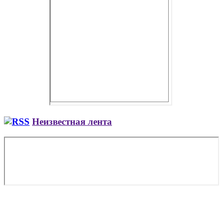
Неизвестная лента
Copyright © 2026. Заказ самолета | Бизнес авиация | Деловая
авиация | Аренда самолета — VIP Service. Все права
защищены. Запрещено использование материалов сайта без