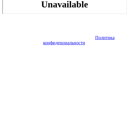
Copyright © 2026. Заказ самолета | Бизнес авиация | Деловая
авиация | Аренда самолета — VIP Service. Все права
защищены. Запрещено использование материалов сайта без
согласия его авторов и обратной ссылки.
Политика
конфиденциальности