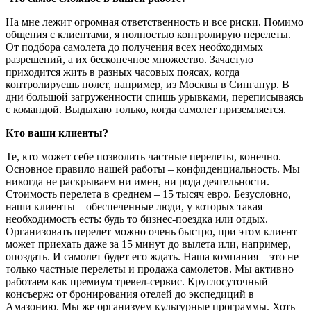
На мне лежит огромная ответственность и все риски. Помимо
общения с клиентами, я полностью контролирую перелеты.
От подбора самолета до получения всех необходимых
разрешений, а их бесконечное множество. Зачастую
приходится жить в разных часовых поясах, когда
контролируешь полет, например, из Москвы в Сингапур. В
дни большой загруженности спишь урывками, переписываясь
с командой. Выдыхаю только, когда самолет приземляется.
Кто ваши клиенты?
Те, кто может себе позволить частные перелеты, конечно.
Основное правило нашей работы – конфиденциальность. Мы
никогда не раскрываем ни имен, ни рода деятельности.
Стоимость перелета в среднем – 15 тысяч евро. Безусловно,
наши клиенты – обеспеченные люди, у которых такая
необходимость есть: будь то бизнес-поездка или отдых.
Организовать перелет можно очень быстро, при этом клиент
может приехать даже за 15 минут до вылета или, например,
опоздать. И самолет будет его ждать. Наша компания – это не
только частные перелеты и продажа самолетов. Мы активно
работаем как премиум тревел-сервис. Круглосуточный
консъерж: от бронирования отелей до экспедиций в
Амазонию. Мы же организуем культурные программы. Хоть