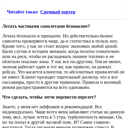
Читайте также
Срочный чартер
Летать частными самолетами безопаснее?
Летать безопасно в принципе. Но действительно-бизнес
самолеты проверяются чаще, да и статистика в пользу них.
Кроме того, у нас не стоит вопрос экономии любой ценой.
Были случаи в истории авиации, когда пилоты сознательно
шли на риск, чтобы не расходовать лишнее топливо и не
облетали опасные зоны. У нас все по-другому. Тем не менее,
экипаж работает один и тот же, как правило, на разных
рейсах. Что касается клиентов, то абсолютных привилегий он
не имеет. Клиент проходит тщательный досмотр, что и все
пассажиры, просто в другом терминале. Правила и визовый
режим распространяются на всех одинаково.
Что сделать, чтобы легче перенести перелет?
Знаете, у меня нет лайфхаков и рекомендаций. Все
индивидуально. Чаще всего меня забавляют статьи на данную
тему, мол, лучше лететь в 5 утра, турбулентность меньше. Ок,
но ты попал в другой часовой пояс. И? Самое главное-
выспаться. Тогда организм меньше подвержен стрессу. В