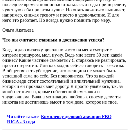
последнее время я полностью отказалась от еды при перелете,
чувствую себя при этом лучше. Но опять же-кто-то выпивает,
например, снижая тревогу и просто в удовольствие. И для
него это работает. Но всегда нужно помнить про меру.
Ольга Акатьева
Что вы считаете главным в достижении успеха?
Когда я даю визитку, довольно часто на меня смотрят с
хитрым прищуром, мол, ну-ну. Ведь мне всего 30 лет, какой
бизнес? Какие частные самолеты? Я стараюсь не реагировать,
просто стереотип. Или как модно сейчас говорить – сексизм.
В обществе есть убеждение, что женщина не может быть
успешной сама по себе. Без покровителя. Что за каждой
бизнес-леди стоит состоятельный и влиятельный мужчина,
который ей прокладывает дорогу. Я просто улыбаюсь, т.к. за
мной нет ничего, кроме собственной смекалки и
трудоголизма. Важна мотивация, любовь к своему делу: ты
никогда не достигнешь высот в том деле, которое не твое.
Читайте также
Комплексу деловой авиации FBO
RIGA - 3 года