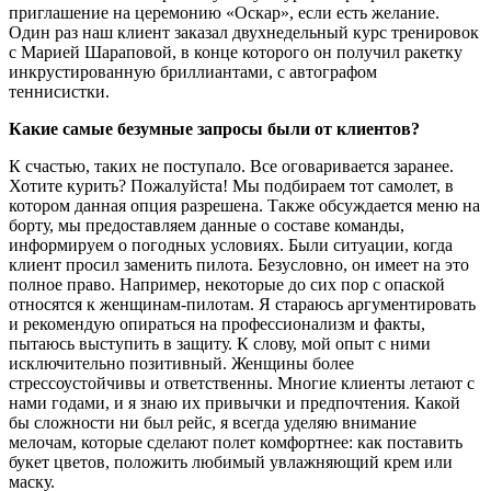
приглашение на церемонию «Оскар», если есть желание.
Один раз наш клиент заказал двухнедельный курс тренировок
с Марией Шараповой, в конце которого он получил ракетку
инкрустированную бриллиантами, с автографом
теннисистки.
Какие самые безумные запросы были от клиентов?
К счастью, таких не поступало. Все оговаривается заранее.
Хотите курить? Пожалуйста! Мы подбираем тот самолет, в
котором данная опция разрешена. Также обсуждается меню на
борту, мы предоставляем данные о составе команды,
информируем о погодных условиях. Были ситуации, когда
клиент просил заменить пилота. Безусловно, он имеет на это
полное право. Например, некоторые до сих пор с опаской
относятся к женщинам-пилотам. Я стараюсь аргументировать
и рекомендую опираться на профессионализм и факты,
пытаюсь выступить в защиту. К слову, мой опыт с ними
исключительно позитивный. Женщины более
стрессоустойчивы и ответственны. Многие клиенты летают с
нами годами, и я знаю их привычки и предпочтения. Какой
бы сложности ни был рейс, я всегда уделяю внимание
мелочам, которые сделают полет комфортнее: как поставить
букет цветов, положить любимый увлажняющий крем или
маску.