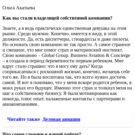
Ольга Акатьева
Как вы стали владелицей собственной компании?
Знаете, а я ведь практически единственная девушка на этом
рынке. Среди мужчин. Конечно, имеется в виду, в этой
должности. Да, есть диспетчеры, стюардессы и даже пилоты.
Но основать свою компанию не так просто. А самое странное
и смешное, что мне помог страх и материнский инстинкт.
Свою компанию – Global Group. Business Aviation & Concierge
– я создала в период беременности первым ребенком. Мне
вдруг стало страшно: что я могу ему дать? Когда
соприкасаешься с роскошной жизнью, конечно, желаешь себе
того же. Но я была воспитана так, что всего нужно достичь
самой. И вот я понимаю, что у меня вскоре родится ребенок, в
моих руках его будущее. Именно этот страх и толкнул меня на
шаг к собственному бизнесу. Я была мотивирована как
никогда, плюс опыт, налаженные контакты с партнерами и
авиакомпаниями.
Читайте также
Деловая авиация
Что самое сложное в вашей работе?