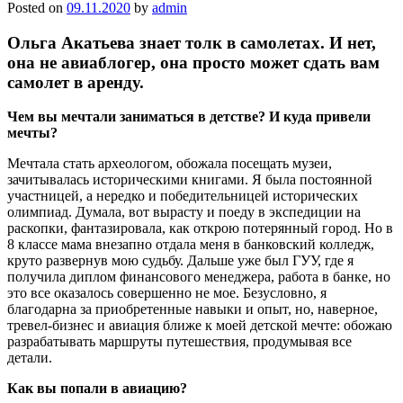
Posted on
09.11.2020
by
admin
Ольга Акатьева знает толк в самолетах. И нет,
она не авиаблогер, она просто может сдать вам
самолет в аренду.
Чем вы мечтали заниматься в детстве? И куда привели
мечты?
Мечтала стать археологом, обожала посещать музеи,
зачитывалась историческими книгами. Я была постоянной
участницей, а нередко и победительницей исторических
олимпиад. Думала, вот вырасту и поеду в экспедиции на
раскопки, фантазировала, как открою потерянный город. Но в
8 классе мама внезапно отдала меня в банковский колледж,
круто развернув мою судьбу. Дальше уже был ГУУ, где я
получила диплом финансового менеджера, работа в банке, но
это все оказалось совершенно не мое. Безусловно, я
благодарна за приобретенные навыки и опыт, но, наверное,
тревел-бизнес и авиация ближе к моей детской мечте: обожаю
разрабатывать маршруты путешествия, продумывая все
детали.
Как вы попали в авиацию?