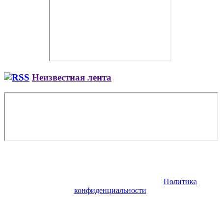
Неизвестная лента
Copyright © 2026. Заказ самолета | Бизнес авиация | Деловая
авиация | Аренда самолета — VIP Service. Все права
защищены. Запрещено использование материалов сайта без
согласия его авторов и обратной ссылки.
Политика
конфиденциальности