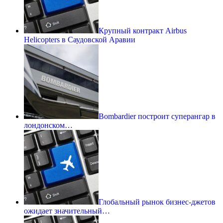
Крупный контракт Airbus
Helicopters в Саудовской Аравии
Bombardier построит суперангар в
лондонском…
Глобальный рынок бизнес-джетов
ожидает значительный…