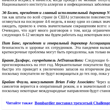
Национального института аллергии и инфекционных заболева
Эд Болен, президент и главный исполнительный директор
так как штаты по всей стране (в США) установили повсемес
оглянуться на последние 4-6 недель, я вижу одни из самых зн
ожидать, привело к очень значительным сокращениям всего: 
Очевидно, что идет много разговоров о том, когда ограничен
следующих 6-12 месяцев мы будем работать над некоторым восс
Пит Банс, президент и генеральный директор Ассоциаци
безопасность и здоровье их сотрудников. Эта пандемия вызы
краткосрочные проблемы могут быть преодолены, как только в
Брант Далфорс, соучредитель JetTransactions:
Следующие 6-1
прогнозировалось на этот год. Меркантильные покупатели буду
быстро это приведет к увеличению запасов на вторичном ры
поскольку покупатели не будут возвращаться до тех пор, пока
Брайан Фоули, консультант Brian Foley Associates:
Через ше
самолетов вернется в оперативный режим, и в значительной с
поскольку некоторые международные направления будут стано
Читайте также
Bombardier поставил трехсотый Challenge