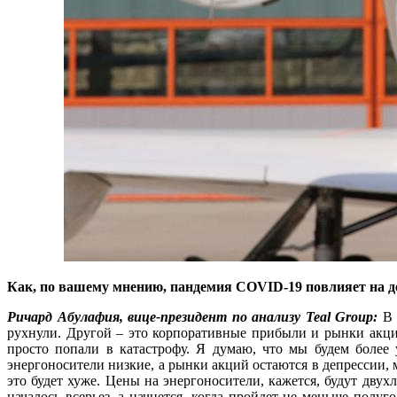
Как, по вашему мнению, пандемия COVID-19 повлияет на 
Ричард Абулафия, вице-президент по анализу Teal Group:
В 
рухнули. Другой – это корпоративные прибыли и рынки акци
просто попали в катастрофу. Я думаю, что мы будем более
энергоносители низкие, а рынки акций остаются в депрессии, 
это будет хуже. Цены на энергоносители, кажется, будут двух
началось всерьез, а начнется, когда пройдет не меньше полу