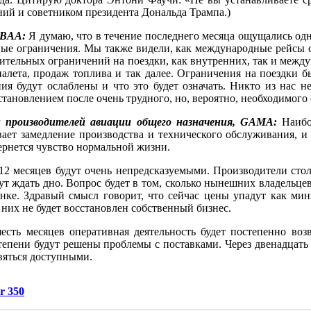
ний и советником президента Дональда Трампа.)
 NBAA:
Я думаю, что в течение последнего месяца ощущались од
тные ограничения. Мы также видели, как международные рейсы 
ачительных ограничений на поездки, как внутренних, так и между
налета, продаж топлива и так далее. Ограничения на поездки б
ия будут ослаблены и что это будет означать. Никто из нас не 
тановлением после очень трудного, но, вероятно, необходимого 
и производителей авиации общего назначения, GAMA:
Наибо
вает замедление производства и технического обслуживания, 
ернется чувство нормальной жизни.
2 месяцев будут очень непредсказуемыми. Производители столк
т ждать дно. Вопрос будет в том, сколько нынешних владельцев
нке. Здравый смысл говорит, что сейчас цены упадут как мин
 у них не будет восстановлен собственный бизнес.
сть месяцев оперативная деятельность будет постепенно возв
тепени будут решены проблемы с поставками. Через двенадцать 
вяться доступными.
r 350