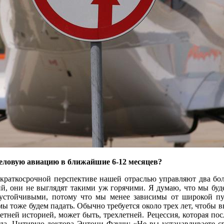
деловую авиацию в ближайшие 6-12 месяцев?
краткосрочной перспективе нашей отраслью управляют два бол
й, они не выглядят такими уж горячими. Я думаю, что мы буд
 устойчивыми, потому что мы менее зависимы от широкой пу
мы тоже будем падать. Обычно требуется около трех лет, чтобы в
летней историей, может быть, трехлетней. Рецессия, которая пос
года. Цитирую доктора Энтони Фаучи: «Не вы устанавливаете с