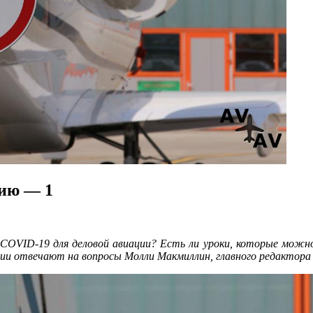
цию — 1
COVID-19 для деловой авиации? Есть ли уроки, которые можно 
отвечают на вопросы Молли Макмиллин, главного редактора The W