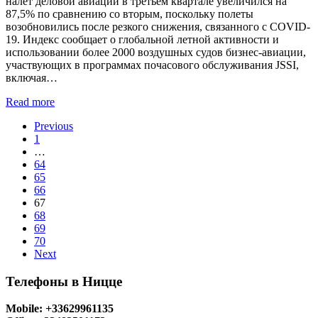
налет деловой авиации в третьем квартале увеличился на
87,5% по сравнению со вторым, поскольку полеты
возобновились после резкого снижения, связанного с COVID-
19. Индекс сообщает о глобальной летной активности и
использовании более 2000 воздушных судов бизнес-авиации,
участвующих в программах почасового обслуживания JSSI,
включая…
Read more
Previous
1
…
64
65
66
67
68
69
70
Next
Телефоны в Ницце
Mobile: +33629961135