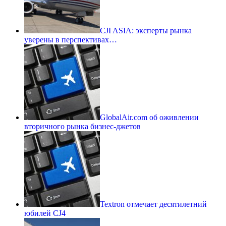
CJI ASIA: эксперты рынка
уверены в перспективах…
GlobalAir.com об оживлении
вторичного рынка бизнес-джетов
Textron отмечает десятилетний
юбилей CJ4