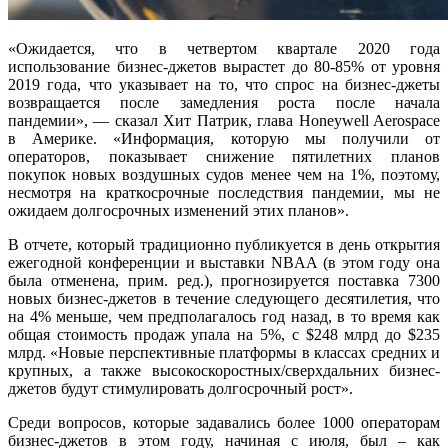
«Ожидается, что в четвертом квартале 2020 года
использование бизнес-джетов вырастет до 80-85% от уровня
2019 года, что указывает на то, что спрос на бизнес-джеты
возвращается после замедления роста после начала
пандемии», — сказал Хит Патрик, глава Honeywell Aerospace
в Америке. «Информация, которую мы получили от
операторов, показывает снижение пятилетних планов
покупок новых воздушных судов менее чем на 1%, поэтому,
несмотря на краткосрочные последствия пандемии, мы не
ожидаем долгосрочных изменений этих планов».
В отчете, который традиционно публикуется в день открытия
ежегодной конференции и выставки NBAA (в этом году она
была отменена, прим. ред.), прогнозируется поставка 7300
новых бизнес-джетов в течение следующего десятилетия, что
на 4% меньше, чем предполагалось год назад, в то время как
общая стоимость продаж упала на 5%, с $248 млрд до $235
млрд. «Новые перспективные платформы в классах средних и
крупных, а также высокоскоростных/сверхдальних бизнес-
джетов будут стимулировать долгосрочный рост».
Среди вопросов, которые задавались более 1000 операторам
бизнес-джетов в этом году, начиная с июля, был – как