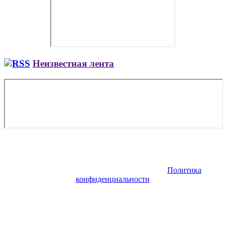
Неизвестная лента
Copyright © 2026. Заказ самолета | Бизнес авиация | Деловая
авиация | Аренда самолета — VIP Service. Все права
защищены. Запрещено использование материалов сайта без
согласия его авторов и обратной ссылки.
Политика
конфиденциальности