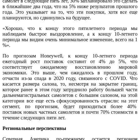
самолет в следующие пять лет, 30% запланировало это сделать
в ближайшие два года, что на 5% ниже результатов прошлого
года. Это указывает на то, что эти покупки, хотя все еще
планируются, но сдвинулись на будущее.
«Хорошо, что к концу этого пятилетнего периода мы
наблюдаем быстрое выздоровление, а к концу 10-летнего
периода мы видим очень минимальное изменение, всего на 1
%».
По прогнозам Honeywell, к концу 10-летнего периода
ежегодный рост поставок составит от 4% до 5%, что
соответствует ожидаемому восстановлению мировой
экономики. Это выше, чем ожидалось в прошлом году,
отчасти из-за спада в 2020 году, связанного с COVID. Что
касается размера салона, то, несмотря на закрытие границ,
которое ранее в этом году затруднило работу большей части
дальнемагистральных самолетов с большим салоном, на этой
категории все еще есть сфокусированность отрасли: на этот
сегмент, по прогнозам, будет приходиться более 40%
поставок новых частных самолетов и почти 70% стоимости в
течение следующих пяти лет.
Региональные перспективы
Северная Америка по-прежнему остается регионом